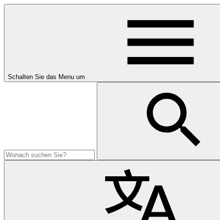
Gehen
Sie
direkt
zum
Inhalt
Schalten Sie das Menu um
Search
Suche
for: